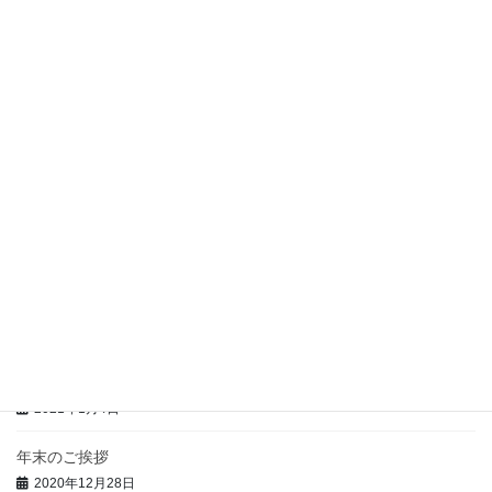
事務所移転のお知らせ
2021年12月13日
定額給付と公平性
2021年11月12日
小国の経済学
2021年9月3日
ブラック企業潰し
2021年8月10日
手取り契約と法人成
2021年5月12日
新年のご挨拶
2021年1月4日
年末のご挨拶
2020年12月28日